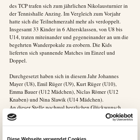
des TCP trafen sich zum jährlichen Nikolausturnier in
der Tennishalle Anzing. Im Vergleich zum Vorjahr
hatte sich die Teilnehmerzahl mehr als verdoppelt.
Insgesamt 33 Kinder in 6 Altersklassen, von U8 bis
U14, traten miteinander und gegeneinander an um die
begehrten Wanderpokale zu erobern. Die Kids
lieferten sich spannende Matches im Einzel und
Doppel.
Durchgesetzt haben sich in diesem Jahr Johannes
Mayer (U8), Emil Rüger (U9), Kurt Rüger (U10),
Emma Bauer (U12 Mädchen), Niclas Römer (U12
Knaben) und Nina Slawik (U14 Mädchen).
An dieser Stelle nochmal herzlichen Glückwunsch.
Bei der anschließenden Siegerehrung wurden alle
Kinder für Ihre Teilnahme geehrt. Alle erhielten
Medaillen und die Wanderpokale wurden an die
Diese Webseite verwendet Cookies