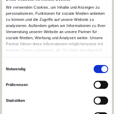
diesjährigen Sieger überreicht. Auch der Nikolaus der
Wir verwenden Cookies, um Inhalte und Anzeigen zu
Pfarrgemeinde Gelting kam zu Besuch und verteilte
personalisieren, Funktionen für soziale Medien anbieten
Schokoladenstiefel an die Kinder. Diese wurden von
zu können und die Zugriffe auf unsere Website zu
Edeka Pfeilstetter gestiftet. Der Vorstand bedankt sich
analysieren. Außerdem geben wir Informationen zu Ihrer
hierfür recht herzlich!
Verwendung unserer Website an unsere Partner für
soziale Medien, Werbung und Analysen weiter. Unsere
Partner führen diese Informationen möglicherweise mit
weiteren Daten zusammen, die Sie ihnen bereitgestellt
haben oder die sie im Rahmen Ihrer Nutzung der Dienste
gesammelt haben.
Einwilligungsauswahl
Notwendig
Präferenzen
Statistiken