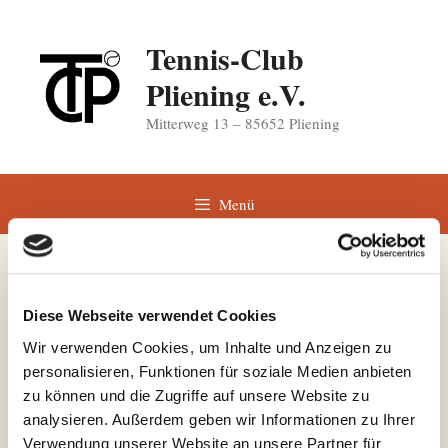
Zum
Inhalt
Tennis-Club
springen
Pliening e.V.
Mitterweg 13 – 85652 Pliening
Menü
Elternversammlung
Diese Webseite verwendet Cookies
20. März 2015
von
Andrea
Wir verwenden Cookies, um Inhalte und Anzeigen zu
personalisieren, Funktionen für soziale Medien anbieten
zu können und die Zugriffe auf unsere Website zu
Alle Eltern und Kinder ab U14 sind herzlich
analysieren. Außerdem geben wir Informationen zu Ihrer
Donnerstag, 26. März um 20.00 Uhr
eingeladen, am
Verwendung unserer Website an unsere Partner für