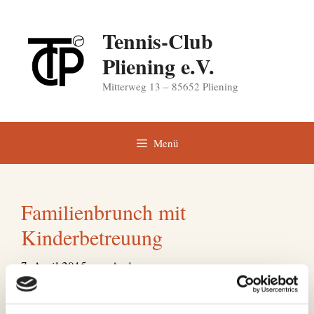
Zum
Inhalt
Tennis-Club
springen
Pliening e.V.
Mitterweg 13 – 85652 Pliening
Menü
Familienbrunch mit
Kinderbetreuung
7. April 2015
von
Andrea