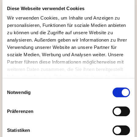
Diese Webseite verwendet Cookies
Wir verwenden Cookies, um Inhalte und Anzeigen zu
personalisieren, Funktionen für soziale Medien anbieten
zu können und die Zugriffe auf unsere Website zu
analysieren. Außerdem geben wir Informationen zu Ihrer
Verwendung unserer Website an unsere Partner für
soziale Medien, Werbung und Analysen weiter. Unsere
Partner führen diese Informationen möglicherweise mit
weiteren Daten zusammen, die Sie ihnen bereitgestellt
Zum 1. Familienbrunch lädt der TC Pliening am
haben oder die sie im Rahmen Ihrer Nutzung der Dienste
Sonntag, den 19. April ab 10.00 Uhr alle Familien
in
gesammelt haben.
Einwilligungsauswahl
sein Clubhaus ein. Das leckere Frühstück kostet für
Notwendig
die Eltern je 9,00 EUR (inkl. 1 Getränk nach Wahl), für
die Kinder ist der Brunch kostenlos. Um Anmeldung
Präferenzen
unter
rene.buchmann@tcpliening.de
wird gebeten. Ab
Kinderbetreuung ab
10.30 Uhr gibt es außerdem eine
6 Jahren
auf den Tennisplätzen (bitte Sportschuhe
Statistiken