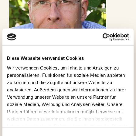
Diese Webseite verwendet Cookies
Wir verwenden Cookies, um Inhalte und Anzeigen zu
personalisieren, Funktionen für soziale Medien anbieten
zu können und die Zugriffe auf unsere Website zu
Freizeitwart für Herren
analysieren. Außerdem geben wir Informationen zu Ihrer
Verwendung unserer Website an unsere Partner für
24. April 2017
von
Andrea
soziale Medien, Werbung und Analysen weiter. Unsere
Partner führen diese Informationen möglicherweise mit
Mit Ingo Röseler haben wir bereits Ende letzten Jahres
weiteren Daten zusammen, die Sie ihnen bereitgestellt
einen weiteren Freizeitwart gefunden.
haben oder die sie im Rahmen Ihrer Nutzung der Dienste
Er wird sich
gesammelt haben.
hauptsächlich um unsere männlichen Mitglieder
Einwilligungsauswahl