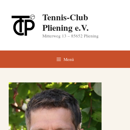
Zum
Inhalt
Tennis-Club
springen
Pliening e.V.
Mitterweg 13 – 85652 Pliening
Menü