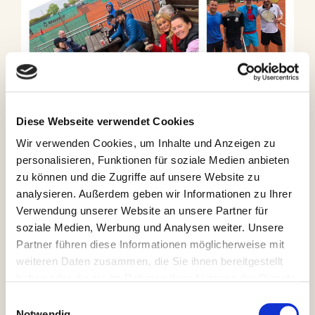
Diese Webseite verwendet Cookies
Wir verwenden Cookies, um Inhalte und Anzeigen zu
personalisieren, Funktionen für soziale Medien anbieten
zu können und die Zugriffe auf unsere Website zu
Gelungene Saisoneröffnung
analysieren. Außerdem geben wir Informationen zu Ihrer
Verwendung unserer Website an unsere Partner für
2022
soziale Medien, Werbung und Analysen weiter. Unsere
Partner führen diese Informationen möglicherweise mit
6. Mai 2022
von
Andrea
weiteren Daten zusammen, die Sie ihnen bereitgestellt
haben oder die sie im Rahmen Ihrer Nutzung der Dienste
Am 1.5.2022 fand unsere diesjährige Saisoneröffnung
gesammelt haben.
Einwilligungsauswahl
statt. Das Wetter zeigte sich nach anfänglichen
Notwendig