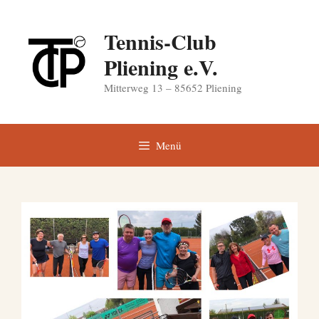
Zum
Inhalt
Tennis-Club
springen
Pliening e.V.
Mitterweg 13 – 85652 Pliening
Menü