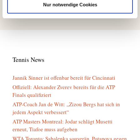
LK-Tagesturnier am 28.8.
Nur notwendige Cookies
Jetzt zum Wintertraining des TCP anmelden…!
Tennis News
Jannik Sinner ist offenbar bereit für Cincinnati
Offiziell: Alexander Zverev bereits für die ATP
Finals qualifiziert
ATP-Coach Jan de Witt: „Zizou Bergs hat sich in
jedem Aspekt verbessert“
ATP Masters Montreal: Jodar schlägt Musetti
erneut, Tiafoe muss aufgeben
WTA Toronto: Sabalenka souverän, Potapova gegen