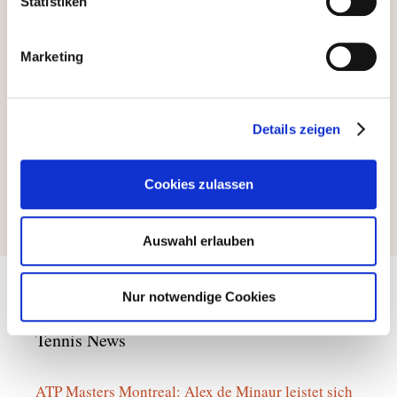
Statistiken
Marketing
Kategorien
Allgemein
Details zeigen
Halloween 2014
Neuer Vorstand gewählt – TC Pliening verstärkt
Cookies zulassen
sich
Auswahl erlauben
Nur notwendige Cookies
Tennis News
ATP Masters Montreal: Alex de Minaur leistet sich