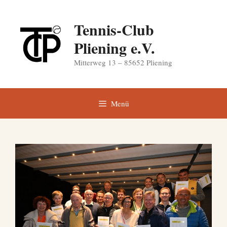
Zum
Inhalt
Tennis-Club
springen
Pliening e.V.
Mitterweg 13 – 85652 Pliening
Menü