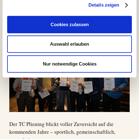
in denen beständiges Vereinsengagement nicht mehr
Details zeigen
selbstverständlich ist, ist dies ein Zeichen echter
Verbundenheit und Vereinskultur.
Cookies zulassen
Auswahl erlauben
Nur notwendige Cookies
Der TC Pliening blickt voller Zuversicht auf die
kommenden Jahre – sportlich, gemeinschaftlich,