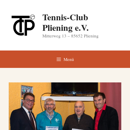
Zum
Inhalt
Tennis-Club
springen
Pliening e.V.
Mitterweg 13 – 85652 Pliening
Menü