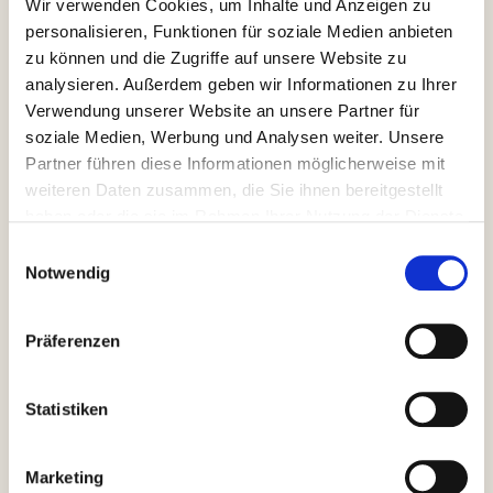
Wir verwenden Cookies, um Inhalte und Anzeigen zu
durchgeführt!
personalisieren, Funktionen für soziale Medien anbieten
zu können und die Zugriffe auf unsere Website zu
Der Vorstand blieb unverändert und wurde nur an 2
analysieren. Außerdem geben wir Informationen zu Ihrer
Stellen neu besetzt! Als 3. Vorstand & Kassenwart ist
Verwendung unserer Website an unsere Partner für
Frau Brigitte Datzer nach 10 Jahren aus dem Amt
soziale Medien, Werbung und Analysen weiter. Unsere
ausgeschieden und wurde mit einem großen
Partner führen diese Informationen möglicherweise mit
Blumenstrauß dankend verabschiedet!
weiteren Daten zusammen, die Sie ihnen bereitgestellt
haben oder die sie im Rahmen Ihrer Nutzung der Dienste
Als Nachfolger wurde Julian Merkl als Nachfolger
gesammelt haben.
Einwilligungsauswahl
einstimmig gewählt.
Notwendig
Für das Amt für Marketing und Öffentlichkeitsarbeit
hat sich Stefan Graf zur Verfügung gestellt und wurde
Präferenzen
ebenso einstimmig gewählt!
Andrea Ehlers wird zukünftig von Theresa
Statistiken
Kaltenberger als 2. Jugendwärtin unterstützt. Wir
bedanken uns bei Andrea Lenz & Claudia Bscheid für
Marketing
Ihr Engangement. Sie werden unsere Jugendarbeit