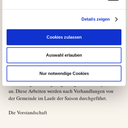
natürlich weiterhin als Trainerteam der Tennisschule
Lenz unterstützen.
Details zeigen
Insgesamt konnten wir auf eine positive Saison 2018
zurückblicken, sowohl was die Mitgliederzahl, die
Cookies zulassen
Erfolge der einzelnen Mannschaften, als auch die
Finanzen betrifft. Am Schluss der Versammlung
wurden noch einige langjährige Mitglieder mit einer
Auswahl erlauben
Urkunde geehrt.
Nur notwendige Cookies
Als großes Projekt für die Saison 2019 steht die
Erneuerung der Beregnungsanlage der Tennisplätze
an. Diese Arbeiten werden nach Verhandlungen von
der Gemeinde im Laufe der Saison durchgeführt.
Die Vorstandschaft