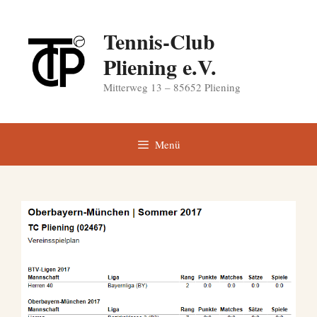
Zum
Inhalt
Tennis-Club
springen
Pliening e.V.
Mitterweg 13 – 85652 Pliening
Menü