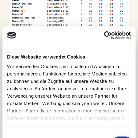
Diese Webseite verwendet Cookies
Wir verwenden Cookies, um Inhalte und Anzeigen zu
Die Spieltermine für
personalisieren, Funktionen für soziale Medien anbieten
zu können und die Zugriffe auf unsere Website zu
Medenrunde stehen fest
analysieren. Außerdem geben wir Informationen zu Ihrer
Verwendung unserer Website an unsere Partner für
27. Februar 2017
von
Julian
soziale Medien, Werbung und Analysen weiter. Unsere
Partner führen diese Informationen möglicherweise mit
weiteren Daten zusammen, die Sie ihnen bereitgestellt
Liebe Mannschaftsspieler, Betreuer & Fans,
haben oder die sie im Rahmen Ihrer Nutzung der Dienste
gesammelt haben.
die Spieltermine für die Medenrunde stehen fest.
Einwilligungsauswahl