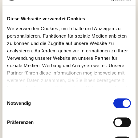
Diese Webseite verwendet Cookies
Wir verwenden Cookies, um Inhalte und Anzeigen zu
personalisieren, Funktionen für soziale Medien anbieten
zu können und die Zugriffe auf unsere Website zu
analysieren. Außerdem geben wir Informationen zu Ihrer
Erfolgreiches Jugend-LK-
Verwendung unserer Website an unsere Partner für
Turnier
soziale Medien, Werbung und Analysen weiter. Unsere
Partner führen diese Informationen möglicherweise mit
29. Juni 2019
von
Andrea
weiteren Daten zusammen, die Sie ihnen bereitgestellt
haben oder die sie im Rahmen Ihrer Nutzung der Dienste
gesammelt haben.
Einwilligungsauswahl
Am letzten Pfingstferientag fand unser 2. diesjähriges
Notwendig
Jugend-LK-Turnier statt. Das Wetter meinte es gut mit
uns und so konnten die Spieler pünktlich um 9 starten.
In den Altersklassen U12 – U16 (Mädchen und
Präferenzen
Knaben) wurde den ganzen Tag gematched. Das
Teilnehmerfeld war mit 44 Spielern voll. Es gab viele