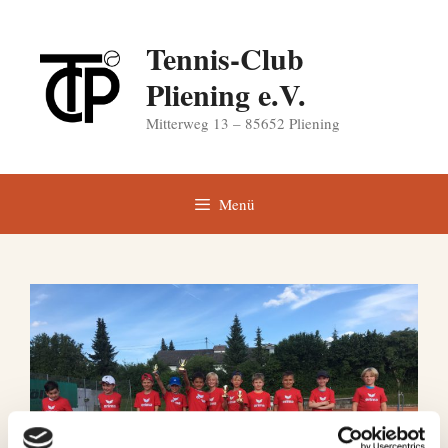
Zum
Inhalt
Tennis-Club
springen
Pliening e.V.
Mitterweg 13 – 85652 Pliening
Menü