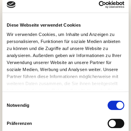
Diese Webseite verwendet Cookies
Wir verwenden Cookies, um Inhalte und Anzeigen zu
personalisieren, Funktionen für soziale Medien anbieten
zu können und die Zugriffe auf unsere Website zu
Freundschaftsspiel gg. SC
analysieren. Außerdem geben wir Informationen zu Ihrer
Baldham-Vaterstetten
Verwendung unserer Website an unsere Partner für
soziale Medien, Werbung und Analysen weiter. Unsere
1. Mai 2018
von
Andrea
Partner führen diese Informationen möglicherweise mit
weiteren Daten zusammen, die Sie ihnen bereitgestellt
haben oder die sie im Rahmen Ihrer Nutzung der Dienste
Bei bestem Tenniswetter fand heute unser diesjähriges
gesammelt haben.
Einwilligungsauswahl
Freundschaftsspiel mit dem SC Baldham-Vaterstetten
Notwendig
statt.Zum 4. mal wurde um den begehrten
Wanderpokal gekämpft. In diesem Jahr waren wir
Plieninger zu Gast beim SC Baldham-Vaterstetten. Um
Präferenzen
10 Uhr wurde mit den Einzeln gestartet. Von Kleinfeld