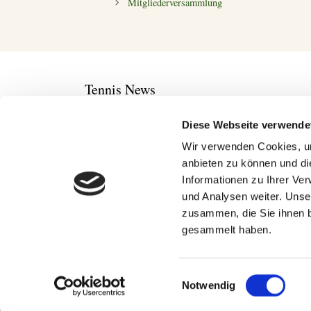
Mitgliederversammlung
Tennis News
Diese Webseite verwende
Jannik Sinner ist offenbar bereit für Cincinnat
Wir verwenden Cookies, um
Offiziell: Alexander Zverev bereits für die ATP
anbieten zu können und di
ATP-Coach Jan de Witt: „Zizou Bergs hat sich
Informationen zu Ihrer Ve
ATP Masters Montreal: Jodar schlägt Musetti 
und Analysen weiter. Unse
aufgeben
zusammen, die Sie ihnen b
WTA Toronto: Sabalenka souverän, Potapova 
gesammelt haben.
Einwilligungsauswahl
Notwendig