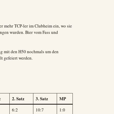
mer mehr TCP-ler im Clubheim ein, wo sie
ngen wurden. Bier vom Fass und
ntag mit den H50 nochmals um den
t gefeiert werden.
z
2. Satz
3. Satz
MP
6:2
10:7
1:0