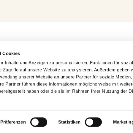
t Cookies
i
 Inhalte und Anzeigen zu personalisieren, Funktionen für sozia
 Finals qualifiziert
e Zugriffe auf unsere Website zu analysieren. Außerdem geben w
 in jedem Aspekt verbessert“
rwendung unserer Website an unsere Partner für soziale Medien
erneut, Tiafoe muss
re Partner führen diese Informationen möglicherweise mit weite
ereitgestellt haben oder die sie im Rahmen Ihrer Nutzung der D
gegen Svitolina chancenlos
Präferenzen
Statistiken
Marketin
© 2026 Tennis-Club Pliening e.V.
• Erstellt mit
GeneratePress