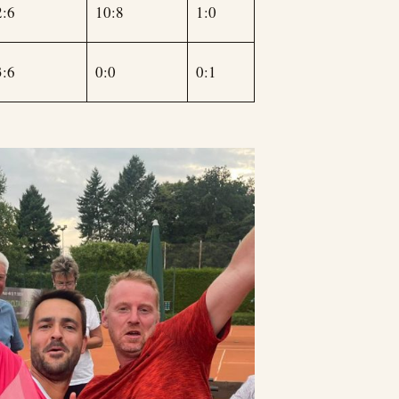
2:6
10:8
1:0
3:6
0:0
0:1