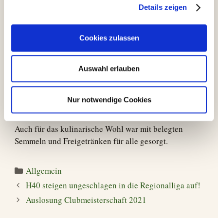
gab es im Bereich der Jugend, hier stand Andrea
Details zeigen
Ehlers nicht mehr zur Wahl. Momentan übernimmt
Theresa Kaltenberger den alleinigen Jugendwart,
Cookies zulassen
würde sich aber über Unterstützung freuen. Der Posten
des Pressewarts (Marketing & Öffentlichkeitsarbeit)
wurde von Stefan Graf abgegeben an Andrea Ehlers.
Auswahl erlauben
Der gesamte Vorstand bedankt sich an dieser Stelle für
Nur notwendige Cookies
das Vertrauen der Mitglieder.
Auch für das kulinarische Wohl war mit belegten
Semmeln und Freigetränken für alle gesorgt.
Kategorien
Allgemein
H40 steigen ungeschlagen in die Regionalliga auf!
Auslosung Clubmeisterschaft 2021