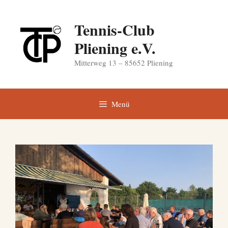
Zum
Inhalt
Tennis-Club
springen
Pliening e.V.
Mitterweg 13 – 85652 Pliening
Menü