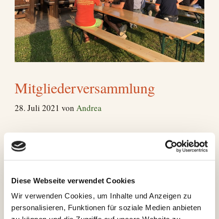
Mitgliederversammlung
28. Juli 2021
von
Andrea
Am 22.07.2021 fand unsere Mitgliederversammlung
aus dem Jahr 2020 statt. Diese konnte aufgrund der
Corona Pandemie damals nicht stattfinden. 45
Mitglieder fanden sich vergangenen Donnerstag auf
Diese Webseite verwendet Cookies
unserer Terrasse ein. Die Anwesenden wurden von
Wir verwenden Cookies, um Inhalte und Anzeigen zu
unserem 1. Vorstand Sepp Kaltenberger begrüßt. Zu
personalisieren, Funktionen für soziale Medien anbieten
Beginn des offiziellen Teils wurde an die Verstorbenen