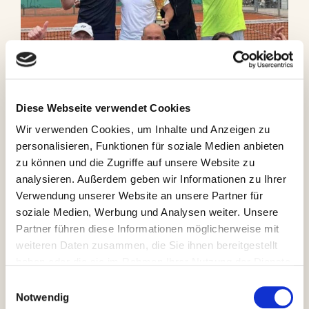
Diese Webseite verwendet Cookies
Wir verwenden Cookies, um Inhalte und Anzeigen zu
personalisieren, Funktionen für soziale Medien anbieten
zu können und die Zugriffe auf unsere Website zu
analysieren. Außerdem geben wir Informationen zu Ihrer
Herren 50 steigen auf in die
Verwendung unserer Website an unsere Partner für
soziale Medien, Werbung und Analysen weiter. Unsere
Regionalliga
Partner führen diese Informationen möglicherweise mit
weiteren Daten zusammen, die Sie ihnen bereitgestellt
19. Juli 2023
von
Andrea
haben oder die sie im Rahmen Ihrer Nutzung der Dienste
gesammelt haben.
Einwilligungsauswahl
Seit letztem Samstag ist es offiziell, unsere Herren 50
Notwendig