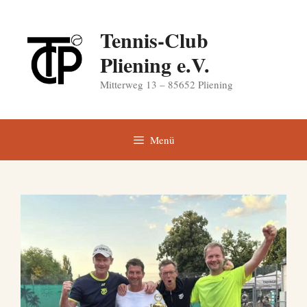
Zum
Inhalt
Tennis-Club
springen
Pliening e.V.
Mitterweg 13 – 85652 Pliening
Menü