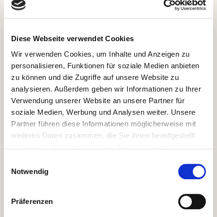
Diese Webseite verwendet Cookies
Wir verwenden Cookies, um Inhalte und Anzeigen zu
personalisieren, Funktionen für soziale Medien anbieten
zu können und die Zugriffe auf unsere Website zu
analysieren. Außerdem geben wir Informationen zu Ihrer
Verwendung unserer Website an unsere Partner für
soziale Medien, Werbung und Analysen weiter. Unsere
Partner führen diese Informationen möglicherweise mit
Die Termine 2016:
weiteren Daten zusammen, die Sie ihnen bereitgestellt
haben oder die sie im Rahmen Ihrer Nutzung der Dienste
7. Juni 2016 – 14.30 Uhr in Grafing
gesammelt haben.
Einwilligungsauswahl
Notwendig
23. Juni 2016 – 14.30 Uhr in Zorneding
(Ersatztermin)
Präferenzen
Finale mit
6. Juli 2016 – 14.30 Uhr in Pliening