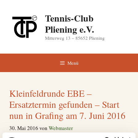
Zum
Inhalt
Tennis-Club
springen
Pliening e.V.
Mitterweg 13 – 85652 Pliening
Menü
Kleinfeldrunde EBE –
Ersatztermin gefunden – Start
nun in Grafing am 7. Juni 2016
30. Mai 2016
von
Webmaster