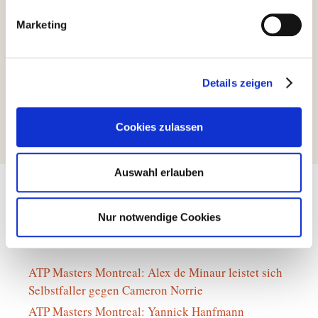
Marketing
Kategorien
Allgemein
Details zeigen
PRE-OPENING am 9. April
Nächster Beitrag
Cookies zulassen
Auswahl erlauben
Nur notwendige Cookies
Tennis News
ATP Masters Montreal: Alex de Minaur leistet sich
Selbstfaller gegen Cameron Norrie
ATP Masters Montreal: Yannick Hanfmann