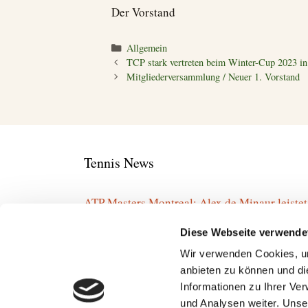
Der Vorstand
Kategorien
Allgemein
TCP stark vertreten beim Winter-Cup 2023 i
Mitgliederversammlung / Neuer 1. Vorstand
Tennis News
ATP Masters Montreal: Alex de Minaur leistet 
Cameron Norrie
Diese Webseite verwende
ATP Masters Montreal: Yannick Hanfmann sche
Wir verwenden Cookies, um
Nuno Borges
anbieten zu können und di
Challenger Hagen: Topo verpasst knapp Viert
Informationen zu Ihrer Ve
am Freitag
und Analysen weiter. Unse