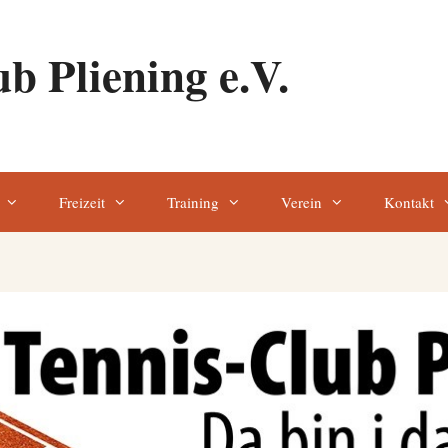
b Pliening e.V.
Freizeit
Training
Verein
Kontakt