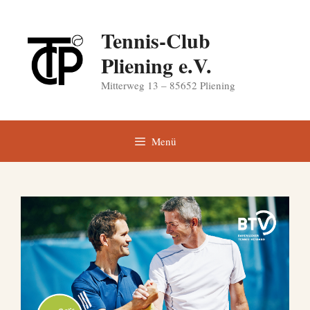
Zum
Inhalt
Tennis-Club
springen
Pliening e.V.
Mitterweg 13 – 85652 Pliening
Menü