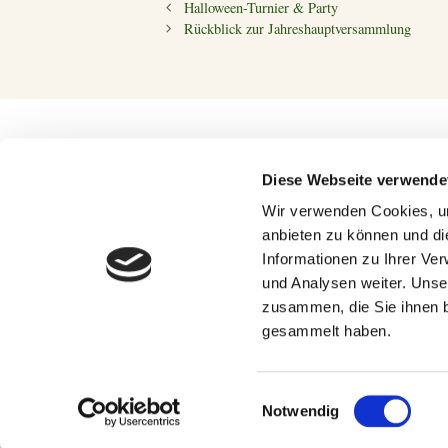
Halloween-Turnier & Party
Rückblick zur Jahreshauptversammlung
Tennis News
Diese Webseite verwende
ATP Masters Montreal: Titelverteidiger Shelton
Wir verwenden Cookies, um
anbieten zu können und di
WTA Toronto: Rybakina im Achtelfinale, Fer
Informationen zu Ihrer Ve
WTA Cincinnati: Vorjahresfinalistin Jasmine P
und Analysen weiter. Unse
US Open: Gael Monfils bekommt seinen letzt
zusammen, die Sie ihnen b
WTA Toronto: Konstanz? Die Frauen machen 
gesammelt haben.
Einwilligungsauswahl
Notwendig