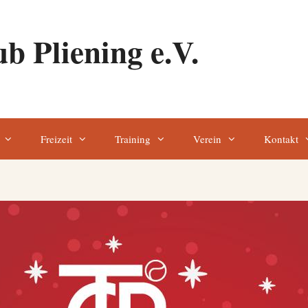
b Pliening e.V.
Freizeit
Training
Verein
Kontakt