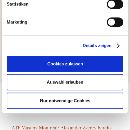
Statistiken
Der Vorstand
Marketing
Kategorien
Allgemein
Details zeigen
Tennis-Jugend des SC Baldham-Vaterstetten setzt
sich knapp gegen TC Pliening durch
Start Sommertraining am 25. April
Cookies zulassen
Auswahl erlauben
Nur notwendige Cookies
Tennis News
ATP Masters Montréal: Alexander Zverev bereits