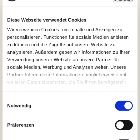
aufgrund der Wetterlage am
Diese Webseite verwendet Cookies
kommenden Wochenende verschieben
Wir verwenden Cookies, um Inhalte und Anzeigen zu
wir unsere Saisoneröffnung
personalisieren, Funktionen für soziale Medien anbieten
auf
Samstag, 30. April 2016
. Der
zu können und die Zugriffe auf unsere Website zu
Ablauf/Zeitplan bleibt wie
analysieren. Außerdem geben wir Informationen zu Ihrer
ursprünglich vorgesehen.
Verwendung unserer Website an unsere Partner für
soziale Medien, Werbung und Analysen weiter. Unsere
Auch das für Sonntag geplante
Partner führen diese Informationen möglicherweise mit
weiteren Daten zusammen, die Sie ihnen bereitgestellt
Kinderfest müssen wir leider
haben oder die sie im Rahmen Ihrer Nutzung der Dienste
verschieben. Als neuen Termin haben
gesammelt haben.
Einwilligungsauswahl
wir
Samstag, den 23. Juli
Notwendig
2016
geplant. Nähere Infos folgen
dann vorab.
Präferenzen
Sportliche Grüße