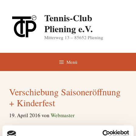
Zum
Inhalt
Tennis-Club
springen
Pliening e.V.
Mitterweg 13 – 85652 Pliening
Menü
Verschiebung Saisoneröffnung
+ Kinderfest
19. April 2016
von
Webmaster
Liebe Mitglieder,