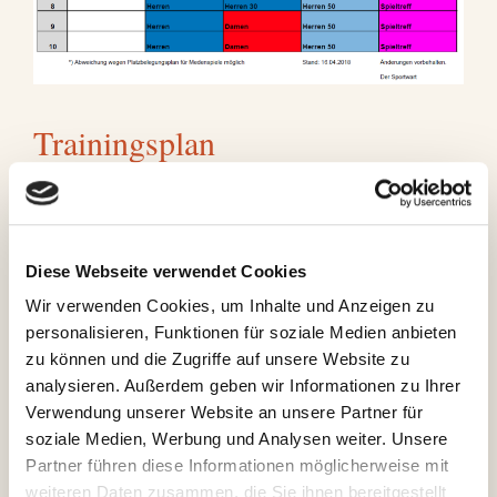
Trainingsplan
10. April 2018
von
Julian
Liebe Mitglieder,
Diese Webseite verwendet Cookies
Wir verwenden Cookies, um Inhalte und Anzeigen zu
schon in wenigen Wochen beginnen die Medenspiele
personalisieren, Funktionen für soziale Medien anbieten
2018. Der TCP geht mit insgesamt 19 Mannschaften
zu können und die Zugriffe auf unsere Website zu
an den Start.
analysieren. Außerdem geben wir Informationen zu Ihrer
Neben dem Training mit der Tennisschule Lenz findet
Verwendung unserer Website an unsere Partner für
sind ab 18:00 Uhr auch wieder Plätze für das freie
soziale Medien, Werbung und Analysen weiter. Unsere
Mannschaftstraining reserviert.
Partner führen diese Informationen möglicherweise mit
weiteren Daten zusammen, die Sie ihnen bereitgestellt